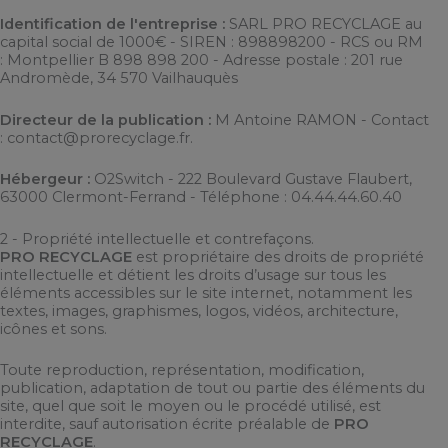
Identification de l'entreprise :
SARL
PRO RECYCLAGE
au
capital social de
1000
€ - SIREN :
898898200
- RCS ou RM
:
Montpellier B 898 898 200
- Adresse postale :
201 rue
Andromède, 34 570 Vailhauquès
Directeur de la publication :
M Antoine RAMON
- Contact
:
contact@prorecyclage.fr
.
Hébergeur :
O2Switch - 222 Boulevard Gustave Flaubert,
63000 Clermont-Ferrand - Téléphone : 04.44.44.60.40
2 - Propriété intellectuelle et contrefaçons.
PRO RECYCLAGE
est propriétaire des droits de propriété
intellectuelle et détient les droits d’usage sur tous les
éléments accessibles sur le site internet, notamment les
textes, images, graphismes, logos, vidéos, architecture,
icônes et sons.
Toute reproduction, représentation, modification,
publication, adaptation de tout ou partie des éléments du
site, quel que soit le moyen ou le procédé utilisé, est
interdite, sauf autorisation écrite préalable de
PRO
RECYCLAGE
.