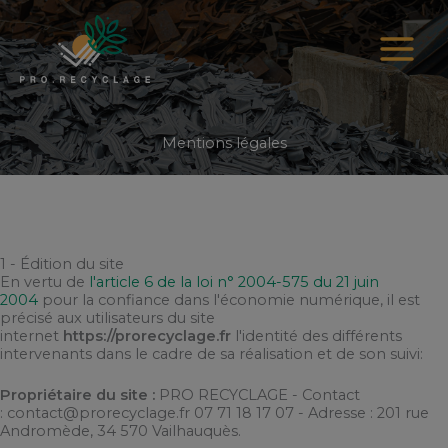
Aller
au
contenu
Mentions légales
1 - Édition du site
En vertu de
l'article 6 de la loi n° 2004-575 du 21 juin
2004
pour la confiance dans l'économie numérique, il est
précisé aux utilisateurs du site
internet
https://prorecyclage.fr
l'identité des différents
intervenants dans le cadre de sa réalisation et de son suivi:
Propriétaire du site :
PRO RECYCLAGE
- Contact
:
contact@prorecyclage.fr
07 71 18 17 07
- Adresse :
201 rue
Andromède, 34 570 Vailhauquès
.