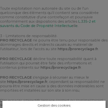
Toute exploitation non autorisée du site ou de l’un
quelconque des éléments qu’il contient sera considérée
comme constitutive d’une contrefaçon et poursuivie
conformément aux dispositions des articles
L.335-2 et
suivants du Code de Propriété Intellectuelle
.
3 - Limitations de responsabilité.
PRO RECYCLAGE
ne pourra être tenu pour responsable des
dommages directs et indirects causés au matériel de
l’utilisateur, lors de l’accès au site
https://prorecyclage.fr
.
PRO RECYCLAGE
décline toute responsabilité quant à
l’utilisation qui pourrait être faite des informations et
contenus présents sur
https://prorecyclage.fr
.
PRO RECYCLAGE
s’engage à sécuriser au mieux le
site
https://prorecyclage.fr
, cependant sa responsabilité ne
pourra être mise en cause si des données indésirables sont
importées et installées sur son site à son insu.
Des espaces interactifs (espace contact ou commentaires)
sont à la disposition des utilisateurs.
PRO RECYCLAGE
se
Gestion des cookies