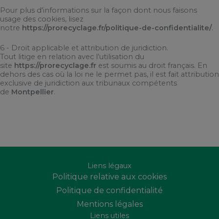
Pour plus d'informations sur la façon dont nous faisons
usage des cookies, lisez
notre
https://prorecyclage.fr/politique-de-confidentialite/
.
6 - Droit applicable et attribution de juridiction.
Tout litige en relation avec l’utilisation du
site
https://prorecyclage.fr
est soumis au droit français. En
dehors des cas où la loi ne le permet pas, il est fait attribution
exclusive de juridiction aux tribunaux compétents
de
Montpellier
.
Liens légaux
Politique relative aux cookies
Politique de confidentialité
Mentions légales
Liens utiles